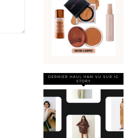
DERNIER HAUL H&M VU SUR IG
STORY