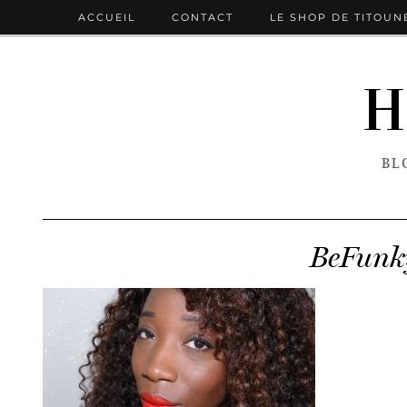
ACCUEIL
CONTACT
LE SHOP DE TITOUN
H
BL
BeFunk