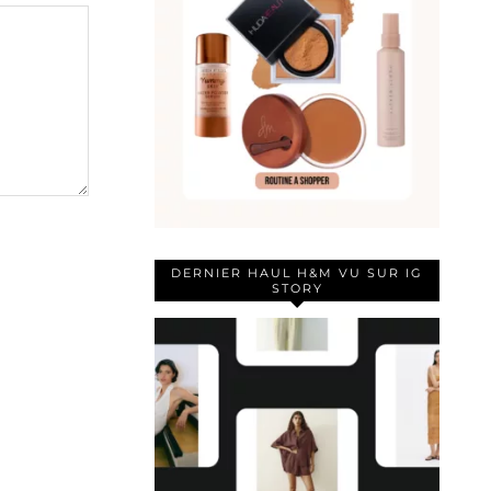
DERNIER HAUL H&M VU SUR IG
STORY