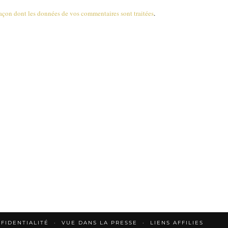
 façon dont les données de vos commentaires sont traitées
.
FIDENTIALITÉ
VUE DANS LA PRESSE
LIENS AFFILIES