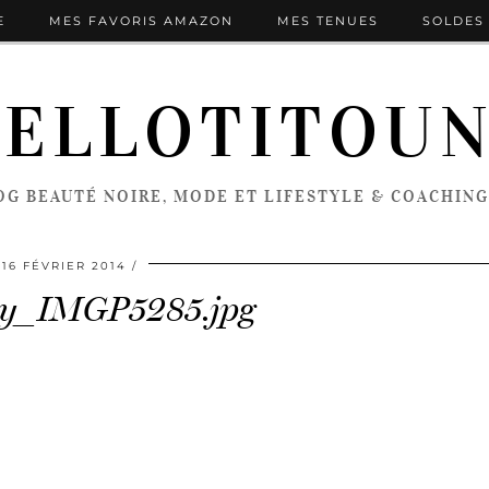
E
MES FAVORIS AMAZON
MES TENUES
SOLDES 
ELLOTITOU
OG BEAUTÉ NOIRE, MODE ET LIFESTYLE & COACHING
16 FÉVRIER 2014
y_IMGP5285.jpg