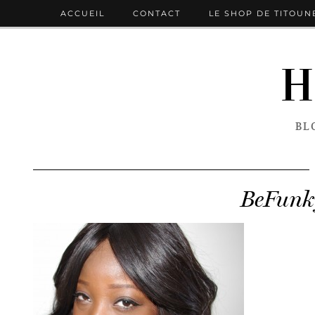
ACCUEIL
CONTACT
LE SHOP DE TITOUN
H
BL
BeFunk