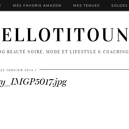
E
MES FAVORIS AMAZON
MES TENUES
SOLDES 
ELLOTITOU
OG BEAUTÉ NOIRE, MODE ET LIFESTYLE & COACHING
23 JANVIER 2014
y_IMGP5017.jpg