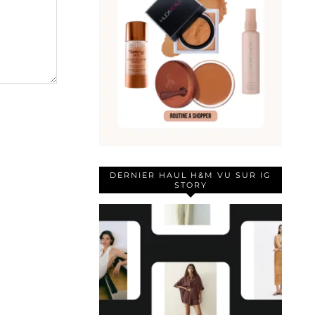
DERNIER HAUL H&M VU SUR IG
STORY