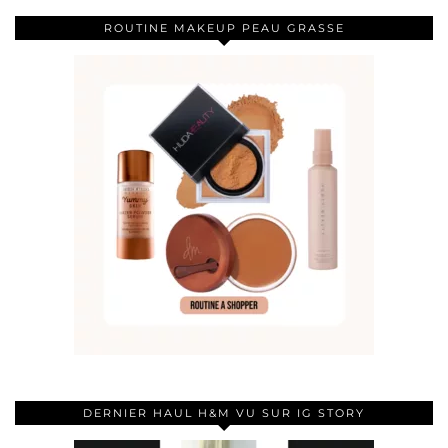
ROUTINE MAKEUP PEAU GRASSE
DERNIER HAUL H&M VU SUR IG STORY