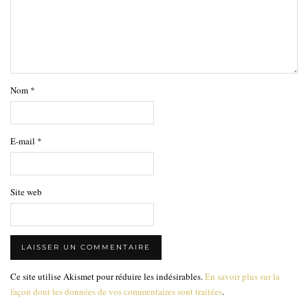
Nom
*
E-mail
*
Site web
Ce site utilise Akismet pour réduire les indésirables.
En savoir plus sur la
façon dont les données de vos commentaires sont traitées
.