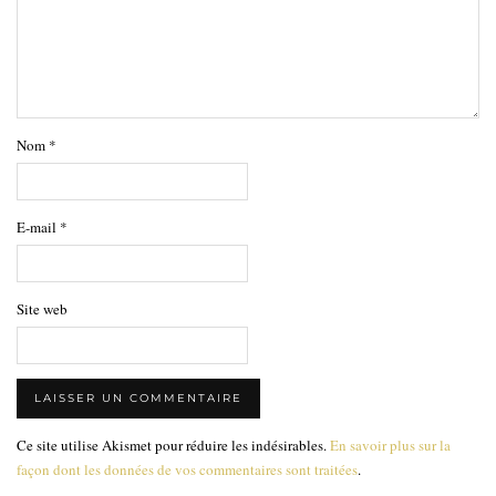
Nom
*
E-mail
*
Site web
Ce site utilise Akismet pour réduire les indésirables.
En savoir plus sur la
façon dont les données de vos commentaires sont traitées
.