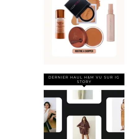
DERNIER HAUL H&M VU SUR IG
STORY