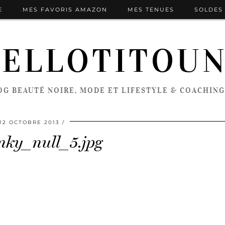
E
MES FAVORIS AMAZON
MES TENUES
SOLDES 
ELLOTITOU
OG BEAUTÉ NOIRE, MODE ET LIFESTYLE & COACHING
12 OCTOBRE 2013
nky_null_5.jpg