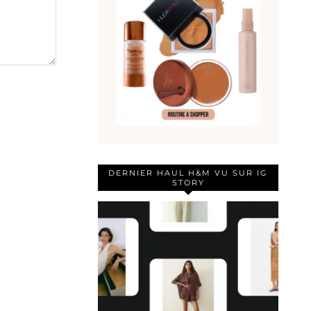
DERNIER HAUL H&M VU SUR IG
STORY