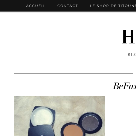
ACCUEIL
CONTACT
LE SHOP DE TITOUN
H
BL
BeFu