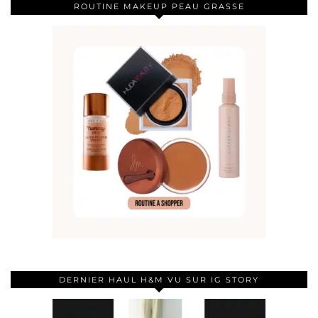
ROUTINE MAKEUP PEAU GRASSE
DERNIER HAUL H&M VU SUR IG STORY