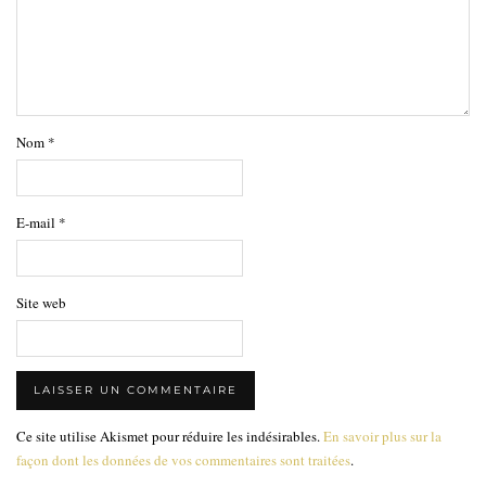
Nom
*
E-mail
*
Site web
Ce site utilise Akismet pour réduire les indésirables.
En savoir plus sur la
façon dont les données de vos commentaires sont traitées
.