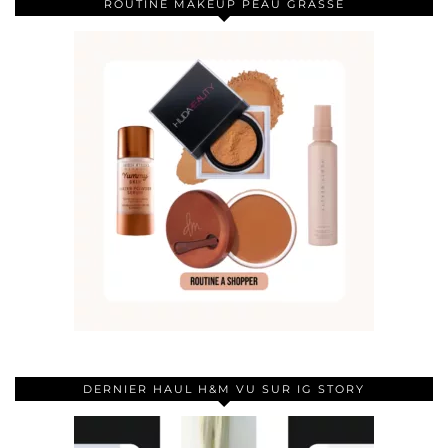
ROUTINE MAKEUP PEAU GRASSE
DERNIER HAUL H&M VU SUR IG STORY