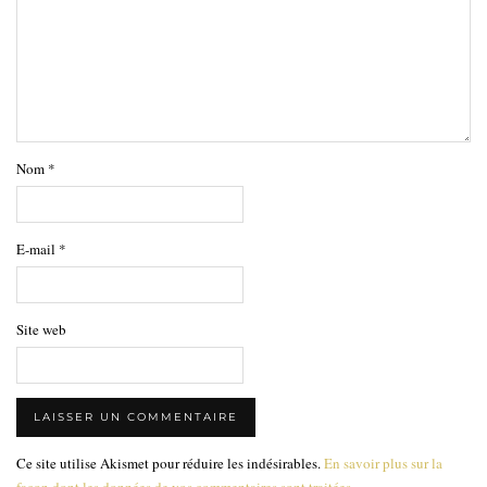
Nom
*
E-mail
*
Site web
Ce site utilise Akismet pour réduire les indésirables.
En savoir plus sur la
façon dont les données de vos commentaires sont traitées
.