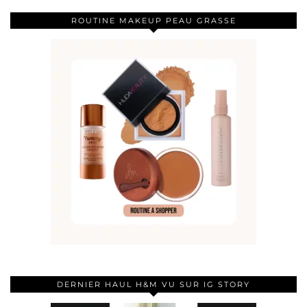
ROUTINE MAKEUP PEAU GRASSE
DERNIER HAUL H&M VU SUR IG STORY