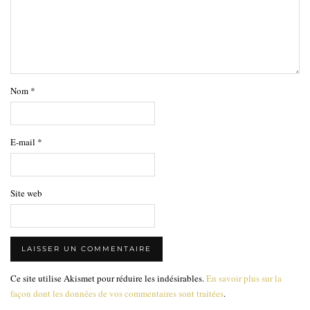
Nom
*
E-mail
*
Site web
Ce site utilise Akismet pour réduire les indésirables.
En savoir plus sur la
façon dont les données de vos commentaires sont traitées
.