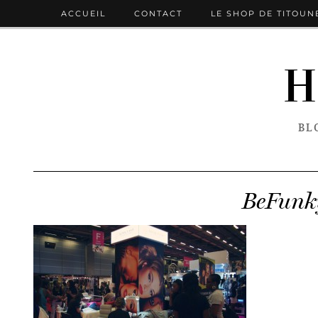
ACCUEIL
CONTACT
LE SHOP DE TITOUN
H
BL
BeFunk