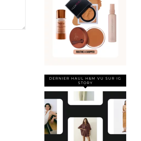
DERNIER HAUL H&M VU SUR IG
STORY