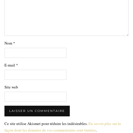
Nom
*
E-mail
*
Site web
Ce site utilise Akismet pour réduire les indésirables.
En savoir plus sur la
façon dont les données de vos commentaires sont traitées
.