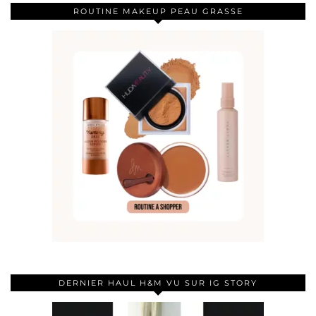
ROUTINE MAKEUP PEAU GRASSE
DERNIER HAUL H&M VU SUR IG STORY