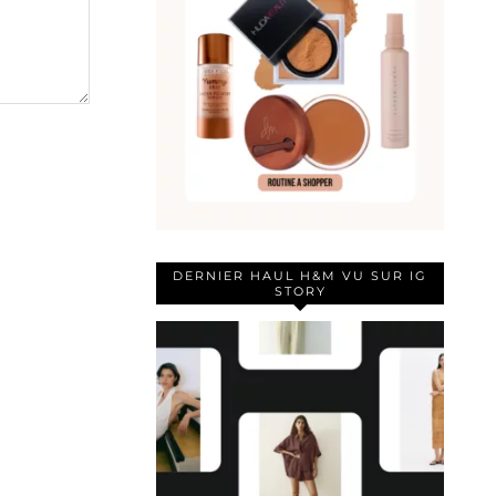
DERNIER HAUL H&M VU SUR IG
STORY