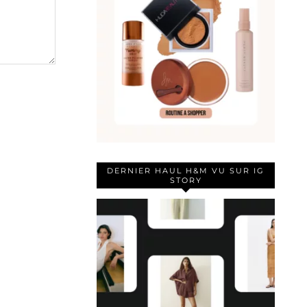
DERNIER HAUL H&M VU SUR IG
STORY