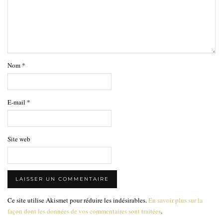
Nom
*
E-mail
*
Site web
Ce site utilise Akismet pour réduire les indésirables.
En savoir plus sur la
façon dont les données de vos commentaires sont traitées
.