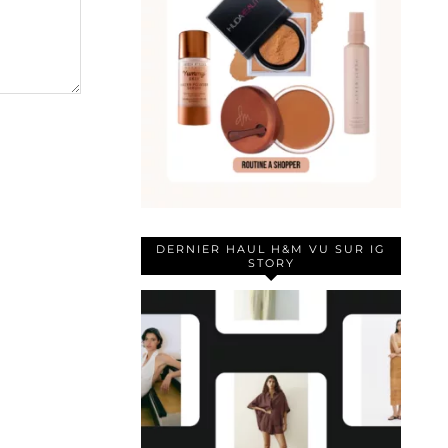
DERNIER HAUL H&M VU SUR IG
STORY