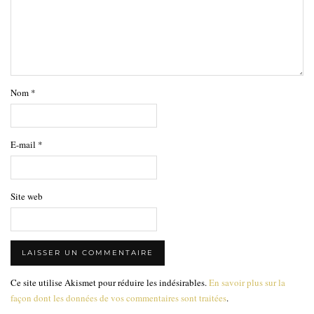
Nom
*
E-mail
*
Site web
Ce site utilise Akismet pour réduire les indésirables.
En savoir plus sur la
façon dont les données de vos commentaires sont traitées
.