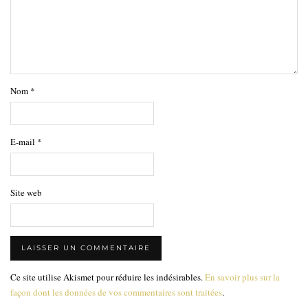
Nom
*
E-mail
*
Site web
Ce site utilise Akismet pour réduire les indésirables.
En savoir plus sur la
façon dont les données de vos commentaires sont traitées
.