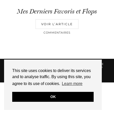
Mes Derniers Favoris et Flops
VOIR L’ARTICLE
COMMENTAIRES
© 2026
HELLOTITOUNE
CONTACT
POLITIQUE DE
CONFIDENTIALITÉ
VUE DANS LA PRESSE
LIENS
This site uses cookies to deliver its services
AFFILIES
and to analyse traffic. By using this site, you
WEBSITE DESIGN BY
pipdig
agree to its use of cookies.
Learn more
OK