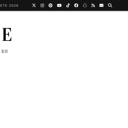
ETE 2026
NE
 RH