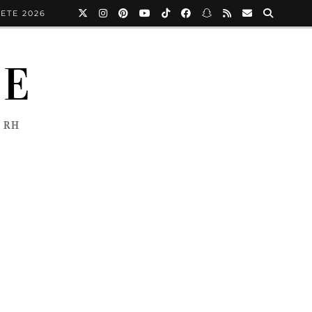
ETE 2026
NE
 RH