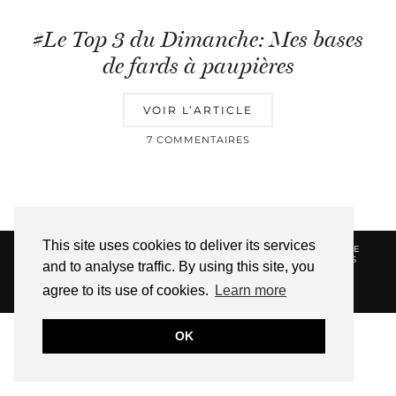
#Le Top 3 du Dimanche: Mes bases
de fards à paupières
VOIR L’ARTICLE
7 COMMENTAIRES
This site uses cookies to deliver its services
© 2026
HELLOTITOUNE
CONTACT
POLITIQUE DE
CONFIDENTIALITÉ
VUE DANS LA PRESSE
LIENS
and to analyse traffic. By using this site, you
AFFILIES
agree to its use of cookies.
Learn more
WEBSITE DESIGN BY
pipdig
OK