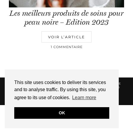
Les meilleurs produits de soins pour
peau noire – Edition 2023
VOIR L’ARTICLE
1 COMMENTAIRE
This site uses cookies to deliver its services
© 2026
HELLOTITOUNE
CONTACT
POLITIQUE DE
CONFIDENTIALITÉ
VUE DANS LA PRESSE
LIENS
and to analyse traffic. By using this site, you
AFFILIES
agree to its use of cookies.
Learn more
WEBSITE DESIGN BY
pipdig
OK