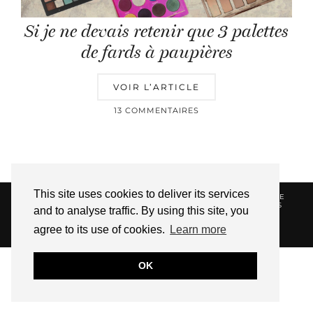
Si je ne devais retenir que 3 palettes
de fards à paupières
VOIR L’ARTICLE
13 COMMENTAIRES
This site uses cookies to deliver its services
© 2026
HELLOTITOUNE
CONTACT
POLITIQUE DE
CONFIDENTIALITÉ
VUE DANS LA PRESSE
LIENS
and to analyse traffic. By using this site, you
AFFILIES
agree to its use of cookies.
Learn more
WEBSITE DESIGN BY
pipdig
OK