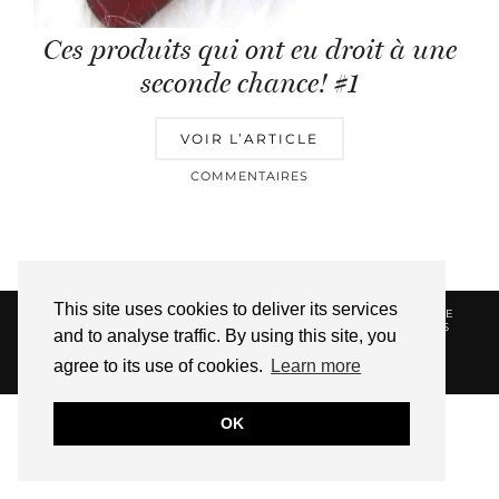
Ces produits qui ont eu droit à une
seconde chance! #1
VOIR L’ARTICLE
COMMENTAIRES
This site uses cookies to deliver its services
© 2026
HELLOTITOUNE
CONTACT
POLITIQUE DE
CONFIDENTIALITÉ
VUE DANS LA PRESSE
LIENS
and to analyse traffic. By using this site, you
AFFILIES
agree to its use of cookies.
Learn more
WEBSITE DESIGN BY
pipdig
OK