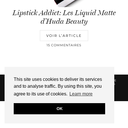
Lipstick Addict: Les Liquid Matte
d’Huda Beauty
VOIR L’ARTICLE
15 COMMENTAIRES
This site uses cookies to deliver its services
© 2026
HELLOTITOUNE
CONTACT
POLITIQUE DE
CONFIDENTIALITÉ
VUE DANS LA PRESSE
LIENS
and to analyse traffic. By using this site, you
AFFILIES
agree to its use of cookies.
Learn more
WEBSITE DESIGN BY
pipdig
OK