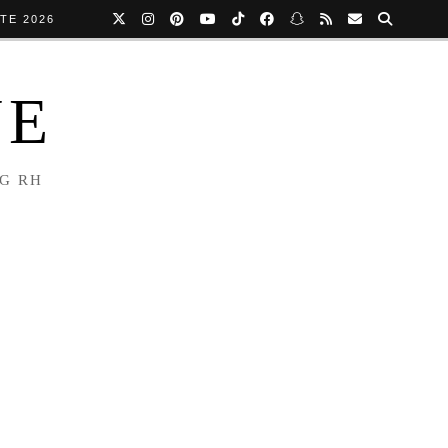
TE 2026
NE
NG RH