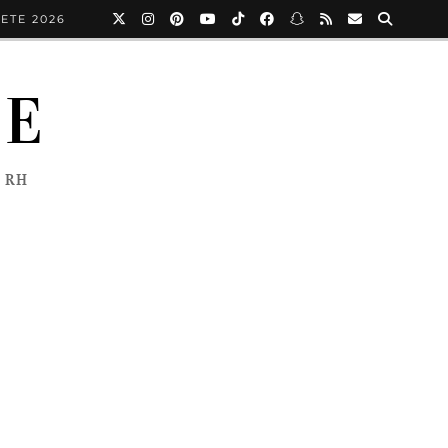
ETE 2026
NE
 RH