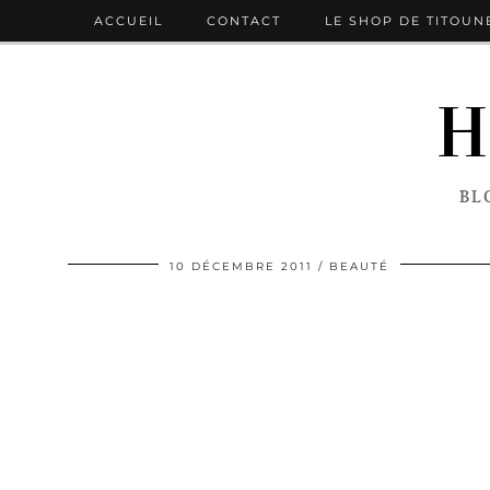
ACCUEIL
CONTACT
LE SHOP DE TITOUN
H
BL
10 DÉCEMBRE 2011
BEAUTÉ