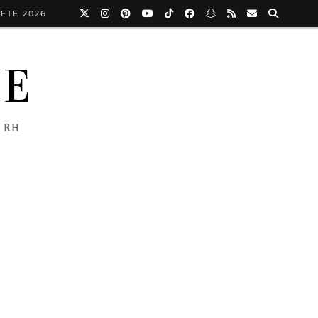
ETE 2026
NE
 RH