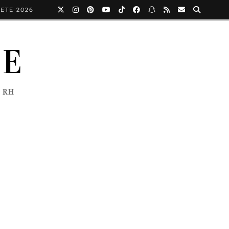
ETE 2026
NE
 RH