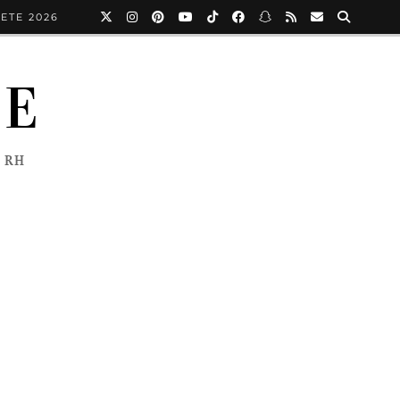
ETE 2026
NE
 RH