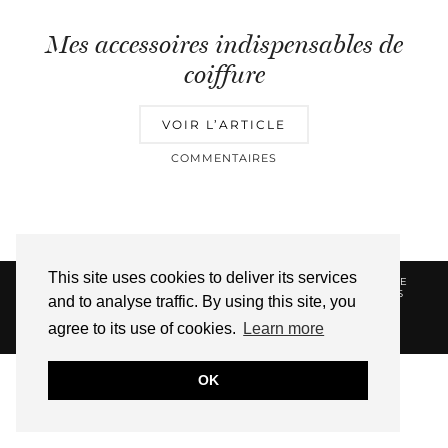
Mes accessoires indispensables de
coiffure
VOIR L’ARTICLE
COMMENTAIRES
This site uses cookies to deliver its services
© 2026
HELLOTITOUNE
CONTACT
POLITIQUE DE
CONFIDENTIALITÉ
VUE DANS LA PRESSE
LIENS
and to analyse traffic. By using this site, you
AFFILIES
agree to its use of cookies.
Learn more
WEBSITE DESIGN BY
pipdig
OK