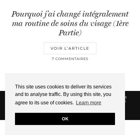
Pourquoi j’ai changé intégralement
ma routine de soins du visage (1ère
Partie)
VOIR L’ARTICLE
7 COMMENTAIRES
This site uses cookies to deliver its services
and to analyse traffic. By using this site, you
© 2026
HELLOTITOUNE
CONTACT
POLITIQUE DE
CONFIDENTIALITÉ
VUE DANS LA PRESSE
LIENS
agree to its use of cookies.
Learn more
AFFILIES
WEBSITE DESIGN BY
pipdig
OK