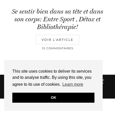
Se sentir bien dans sa tête et dans
son corps: Entre Sport , Détox et
Bibliothérapie!
VOIR L’ARTICLE
10 COMMENTAIRES
This site uses cookies to deliver its services
and to analyse traffic. By using this site, you
© 2026
HELLOTITOUNE
CONTACT
POLITIQUE DE
CONFIDENTIALITÉ
VUE DANS LA PRESSE
LIENS
agree to its use of cookies.
Learn more
AFFILIES
WEBSITE DESIGN BY
pipdig
OK