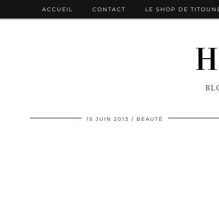
ACCUEIL
CONTACT
LE SHOP DE TITOUN
H
BL
15 JUIN 2013
BEAUTÉ