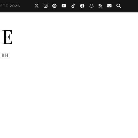
ETE 2026
NE
 RH