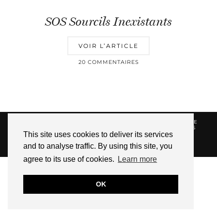
SOS Sourcils Inexistants
VOIR L’ARTICLE
20 COMMENTAIRES
© 2026
HELLOTITOUNE
CONTACT
POLITIQUE DE
CONFIDENTIALITÉ
VUE DANS LA PRESSE
LIENS
This site uses cookies to deliver its services
AFFILIES
and to analyse traffic. By using this site, you
WEBSITE DESIGN BY
pipdig
agree to its use of cookies.
Learn more
OK