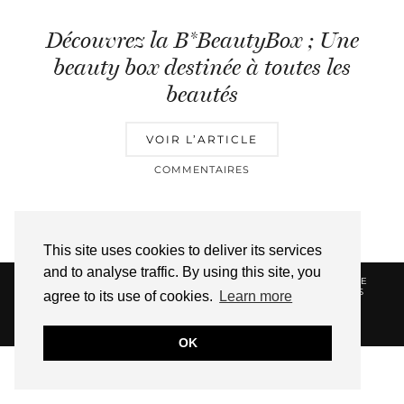
Découvrez la B*BeautyBox ; Une
beauty box destinée à toutes les
beautés
VOIR L’ARTICLE
COMMENTAIRES
This site uses cookies to deliver its services
and to analyse traffic. By using this site, you
© 2026
HELLOTITOUNE
CONTACT
POLITIQUE DE
CONFIDENTIALITÉ
VUE DANS LA PRESSE
LIENS
agree to its use of cookies.
Learn more
AFFILIES
WEBSITE DESIGN BY
pipdig
OK