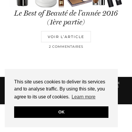
Le Best of Beauté de l’année 2016
(1ère partie)
VOIR L’ARTICLE
2 COMMENTAIRES
This site uses cookies to deliver its services
© 2026
HELLOTITOUNE
CONTACT
POLITIQUE DE
CONFIDENTIALITÉ
VUE DANS LA PRESSE
LIENS
and to analyse traffic. By using this site, you
AFFILIES
agree to its use of cookies.
Learn more
WEBSITE DESIGN BY
pipdig
OK