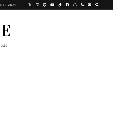
ETE 2026
NE
 RH