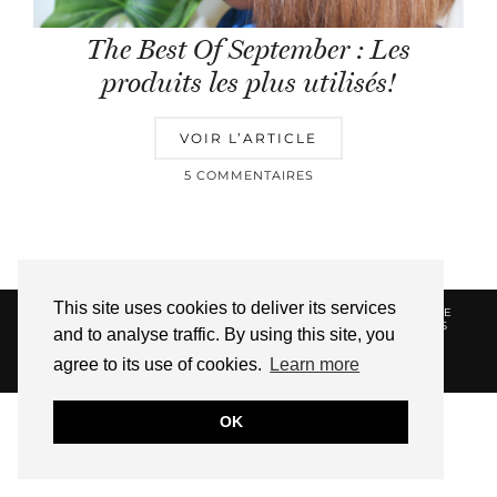
The Best Of September : Les
produits les plus utilisés!
VOIR L’ARTICLE
5 COMMENTAIRES
This site uses cookies to deliver its services
© 2026
HELLOTITOUNE
CONTACT
POLITIQUE DE
CONFIDENTIALITÉ
VUE DANS LA PRESSE
LIENS
and to analyse traffic. By using this site, you
AFFILIES
agree to its use of cookies.
Learn more
WEBSITE DESIGN BY
pipdig
OK