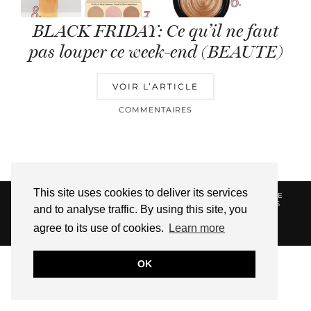
BLACK FRIDAY: Ce qu’il ne faut
pas louper ce week-end (BEAUTE)
VOIR L’ARTICLE
COMMENTAIRES
This site uses cookies to deliver its services
© 2026
HELLOTITOUNE
CONTACT
POLITIQUE DE
CONFIDENTIALITÉ
VUE DANS LA PRESSE
LIENS
and to analyse traffic. By using this site, you
AFFILIES
agree to its use of cookies.
Learn more
WEBSITE DESIGN BY
pipdig
OK