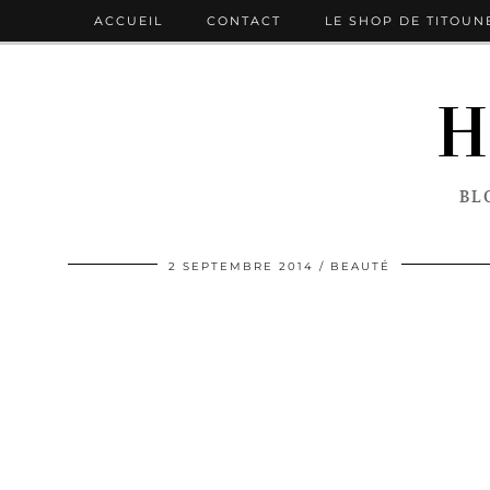
ACCUEIL
CONTACT
LE SHOP DE TITOUN
H
BL
2 SEPTEMBRE 2014
BEAUTÉ