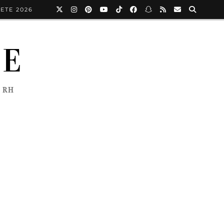
ETE 2026
NE
 RH