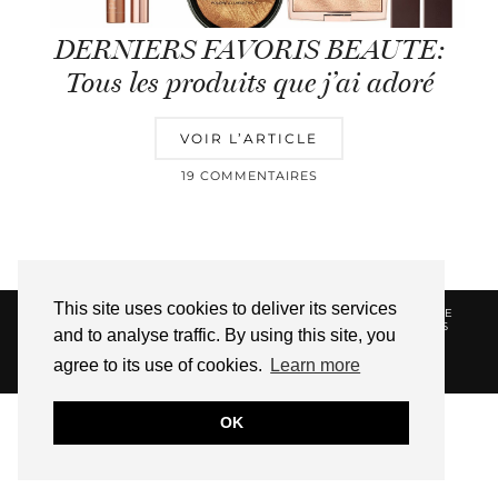
DERNIERS FAVORIS BEAUTE:
Tous les produits que j’ai adoré
VOIR L’ARTICLE
19 COMMENTAIRES
This site uses cookies to deliver its services
© 2026
HELLOTITOUNE
CONTACT
POLITIQUE DE
CONFIDENTIALITÉ
VUE DANS LA PRESSE
LIENS
and to analyse traffic. By using this site, you
AFFILIES
agree to its use of cookies.
Learn more
WEBSITE DESIGN BY
pipdig
OK