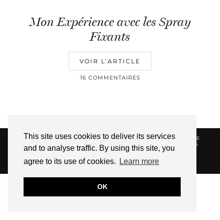
Mon Expérience avec les Spray
Fixants
VOIR L’ARTICLE
16 COMMENTAIRES
This site uses cookies to deliver its services
© 2026
HELLOTITOUNE
CONTACT
POLITIQUE DE
CONFIDENTIALITÉ
VUE DANS LA PRESSE
LIENS
and to analyse traffic. By using this site, you
AFFILIES
agree to its use of cookies.
Learn more
WEBSITE DESIGN BY
pipdig
OK