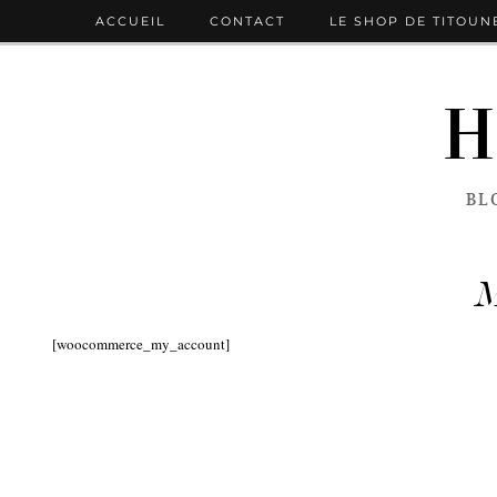
ACCUEIL
CONTACT
LE SHOP DE TITOUN
H
BL
M
[woocommerce_my_account]