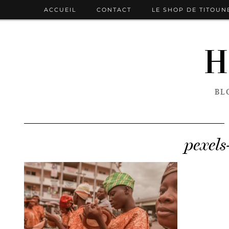
ACCUEIL
CONTACT
LE SHOP DE TITOUN
H
BL
pexel