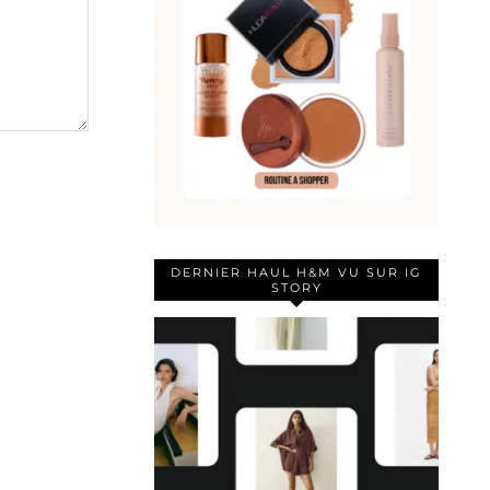
DERNIER HAUL H&M VU SUR IG
STORY